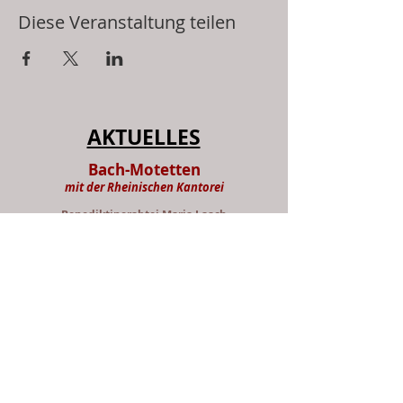
Diese Veranstaltung teilen
AKTUELLES
Bach-Motetten
mit der Rheinischen Kantorei
Benediktinerabtei Maria Laach
am So, 26. Juli um 19 Uhr
weitere Informationen und
Veranstaltungen siehe:
Termine
NEUERSCHEINUNGEN: