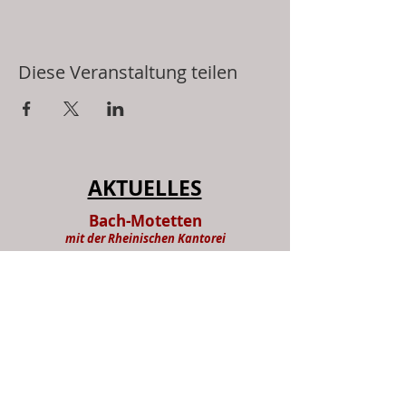
Diese Veranstaltung teilen
AKTUELLES
Bach-Motetten
mit der Rheinischen Kantorei
Benediktinerabtei Maria Laach
am So, 26. Juli um 19 Uhr
weitere Informationen und
Veranstaltungen siehe:
Termine
NEUERSCHEINUNGEN: