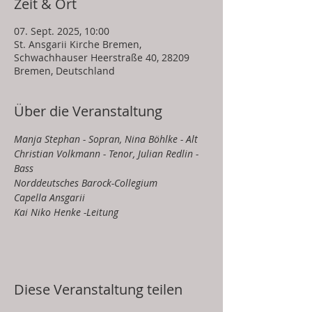
Zeit & Ort
07. Sept. 2025, 10:00
St. Ansgarii Kirche Bremen,
Schwachhauser Heerstraße 40, 28209
Bremen, Deutschland
Über die Veranstaltung
Manja Stephan - Sopran, Nina Böhlke - Alt
Christian Volkmann - Tenor, Julian Redlin - 
Bass
Norddeutsches Barock-Collegium
Capella Ansgarii
Kai Niko Henke -Leitung
Diese Veranstaltung teilen