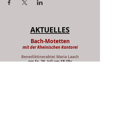
AKTUELLES
Bach-Motetten
mit der Rheinischen Kantorei
Benediktinerabtei Maria Laach
am So, 26. Juli um 19 Uhr
weitere Informationen und
Veranstaltungen siehe:
Termine
NEUERSCHEINUNGEN: