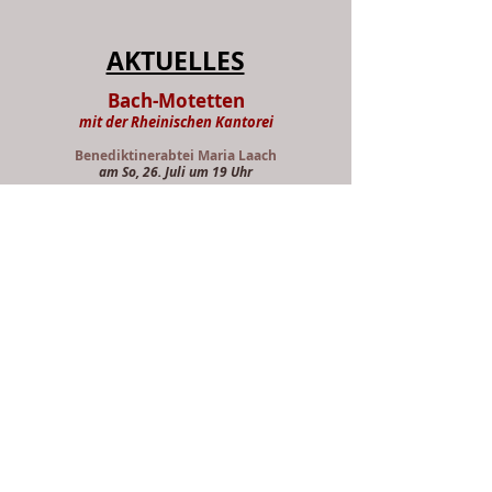
AKTUELLES
Bach-Motetten
mit der Rheinischen Kantorei
Benediktinerabtei Maria Laach
am So, 26. Juli um 19 Uhr
weitere Informationen und
Veranstaltungen siehe:
Termine
NEUERSCHEINUNGEN: