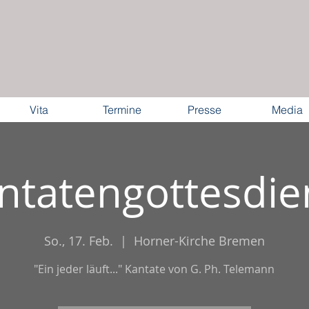
Vita
Termine
Presse
Media
ntatengottesdie
So., 17. Feb.
  |  
Horner-Kirche Bremen
"Ein jeder läuft..." Kantate von G. Ph. Telemann