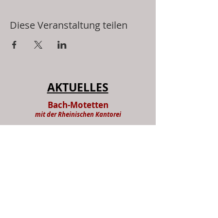
Diese Veranstaltung teilen
AKTUELLES
Bach-Motetten
mit der Rheinischen Kantorei
Benediktinerabtei Maria Laach
am So, 26. Juli um 19 Uhr
weitere Informationen und
Veranstaltungen siehe:
Termine
NEUERSCHEINUNGEN: