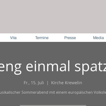
Vita
Termine
Presse
Media
ieng einmal spat
Fr., 15. Juli
  |  
Kirche Krewelin
usikalischer Sommerabend mit einem europäischen Volksli