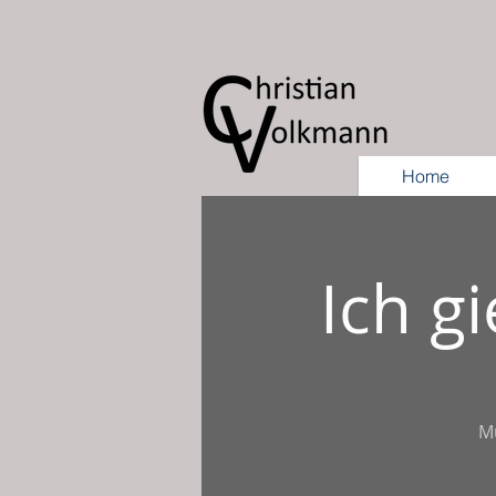
Home
Ich g
M