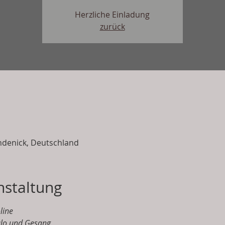
Herzliche Einladung
zurück
hdenick, Deutschland
nstaltung
line
alo und Gesang