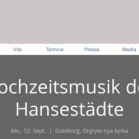
Vita
Termine
Presse
Media
ochzeitsmusik d
Hansestädte
Mo., 12. Sept.
  |  
Göteborg, Örgryte nya kyrka