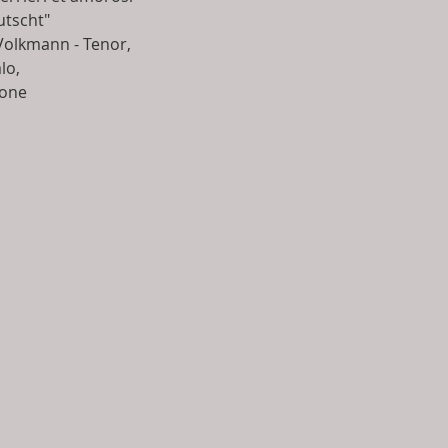
utscht"
Volkmann - Tenor, 
lo, 
rone