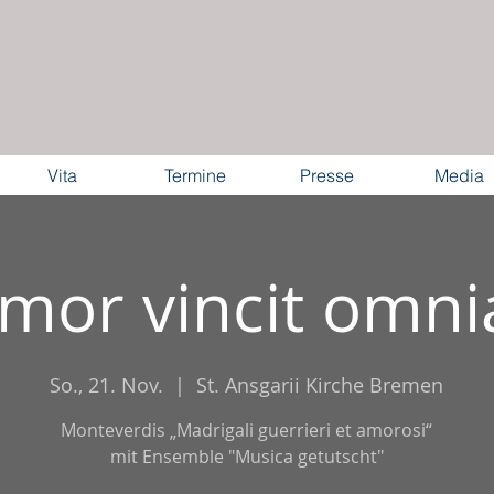
Vita
Termine
Presse
Media
mor vincit omni
So., 21. Nov.
  |  
St. Ansgarii Kirche Bremen
Monteverdis „Madrigali guerrieri et amorosi“
mit Ensemble "Musica getutscht"