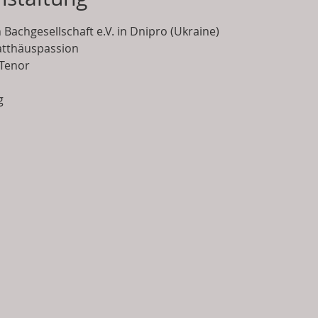
achgesellschaft e.V. in Dnipro (Ukraine)
atthäuspassion
 Tenor
g