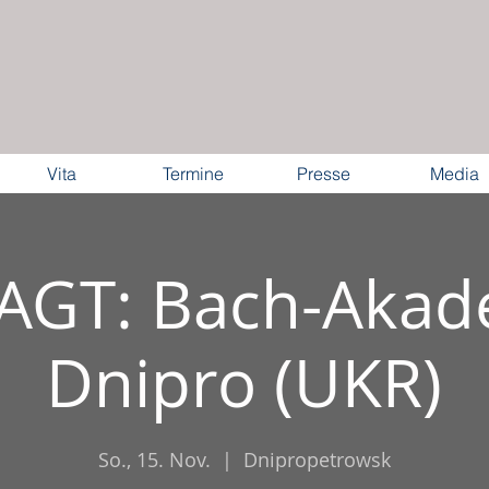
Vita
Termine
Presse
Media
GT: Bach-Akad
Dnipro (UKR)
So., 15. Nov.
  |  
Dnipropetrowsk